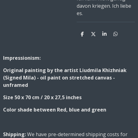
davon kriegen. Ich liebe
es.
S
S
S
S
h
h
h
h
a
a
a
a
r
r
r
r
e
e
e
e
Impressionism:
Original painting by the artist Liudmila Khizhniak
(Signed Mila) - oil paint on stretched canvas -
unframed
Size 50 x 70 cm / 20 x 27,5 inches
Color shade between Red, blue and green
Shipping:
We have pre-determined shipping costs for