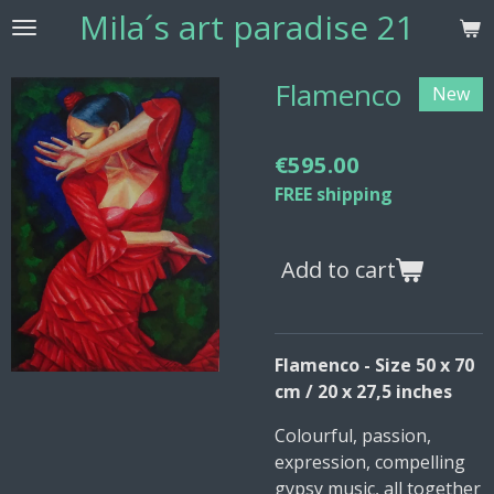
Mila´s
art paradise 21
Skip
to
main
Flamenco
New
content
€595.00
FREE shipping
Add to cart
Flamenco - Size 50 x 70
cm / 20 x 27,5 inches
Colourful, passion,
expression, compelling
gypsy music, all together