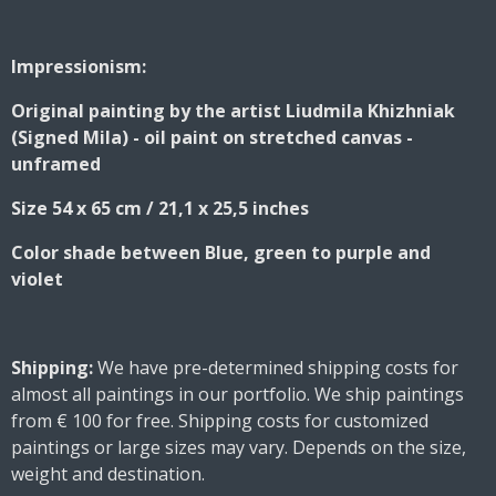
h
h
h
h
a
a
a
a
r
r
r
r
e
e
e
e
Impressionism:
Original painting by the artist Liudmila Khizhniak
(Signed Mila) - oil paint on stretched canvas -
unframed
Size 54 x 65 cm / 21,1 x 25,5 inches
Color shade between Blue, green to purple and
violet
Shipping:
We have pre-determined shipping costs for
almost all paintings in our portfolio. We ship paintings
from € 100 for free. Shipping costs for customized
paintings or large sizes may vary. Depends on the size,
weight and destination.