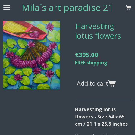
Mila´s
art paradise 21
Skip
to
main
Harvesting
content
lotus flowers
€395.00
FREE shipping
Add to cart
Harvesting lotus
flowers - Size 54 x 65
cm / 21,1 x 25,5 inches