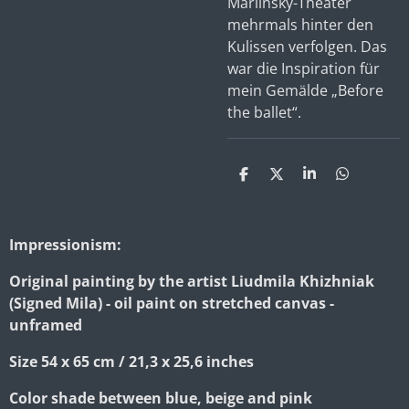
Mariinsky-Theater
mehrmals hinter den
Kulissen verfolgen. Das
war die Inspiration für
mein Gemälde „Before
the ballet“.
S
S
S
S
h
h
h
h
a
a
a
a
r
r
r
r
e
e
e
e
Impressionism:
Original painting by the artist Liudmila Khizhniak
(Signed Mila) - oil paint on stretched canvas -
unframed
Size 54 x 65 cm / 21,3 x 25,6 inches
Color shade between blue, beige and pink