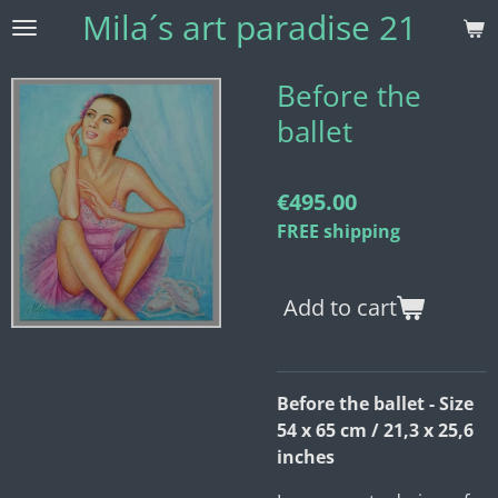
Mila´s
art paradise 21
Skip
to
main
Before the
content
ballet
€495.00
FREE shipping
Add to cart
Before the ballet - Size
54 x 65 cm / 21,3 x 25,6
inches