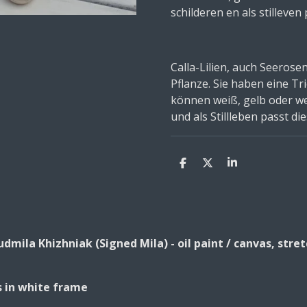
schilderen en als stilleven p
Calla-Lilien, auch Seerose
Pflanze. Sie haben eine Tr
können weiß, gelb oder wei
und als Stillleben passt di
S
S
S
h
h
h
a
a
a
r
r
r
e
e
e
iudmila Khizhniak (Signed Mila) - oil paint / canvas, str
es in white frame