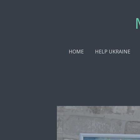
Skip
to
main
content
HOME
HELP UKRAINE