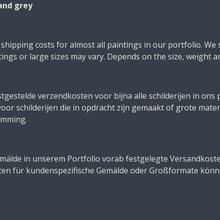
and grey
ipping costs for almost all paintings in our portfolio. We s
ings or large sizes may vary. Depends on the size, weight a
estelde verzendkosten voor bijna alle schilderijen in ons p
oor schilderijen die in opdracht zijn gemaakt of grote mate
temming.
Gemälde in unserem Portfolio vorab festgelegte Versandkost
ten für kundenspezifische Gemälde oder Großformate könn