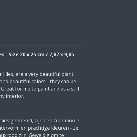
ies - Size 20 x 25 cm / 7,87 x 9,85
r lilies, are a very beautiful plant.
nd beautiful colors - they can be
Great for me to paint and as a still
ny interior.
rlelies genoemd, zijn een zeer mooie
htervorm en prachtige kleuren - ze
auxrood zijn. Geweldig om te