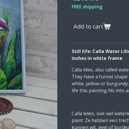
FREE shipping
Add to cart
Still life: Calla Water Lil
inches in white frame
Calla lilies, also called wate
They have a funnel shape a
white, yellow or burgundy. 
life this painting fits into a
Calla lelies, ook wel wate
plant. Ze hebben een trec
kunnen wit, geel of borde