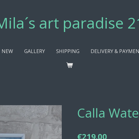
Mila´s
art paradise 2
NEW
GALLERY
SHIPPING
DELIVERY & PAYME
Calla Water
€219.00