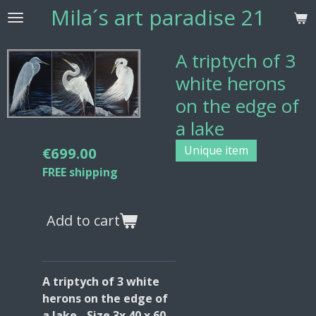
Mila´s
art paradise 21
Skip
to
main
A triptych of 3
content
white herons
on the edge of
a lake
Unique item
€699.00
FREE shipping
Add to cart
A triptych of 3 white
herons on the edge of
a lake - Size 3x 40 x 60