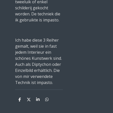
tweeluik of enkel
schilderij gekocht
worden. De techniek die
ik gebruikte is impasto.
Ich habe diese 3 Reiher
gemalt, weil sie in fast
jedem Interieur ein
schönes Kunstwerk sind.
Auch als Diptychon oder
Einzelbild erhältlich. Die
von mir verwendete
Technik ist impasto.
S
S
S
S
h
h
h
h
a
a
a
a