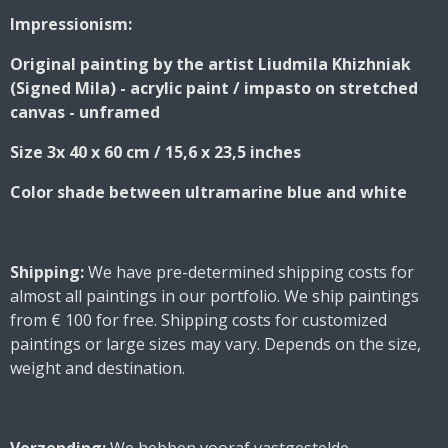
r
r
r
r
e
e
e
e
Impressionism:
Original painting by the artist Liudmila Khizhniak
(Signed Mila) - acrylic paint / impasto on stretched
canvas - unframed
Size 3x 40 x 60 cm / 15,6 x 23,5 inches
Color shade between ultramarine blue and white
Shipping:
We have pre-determined shipping costs for
almost all paintings in our portfolio. We ship paintings
from € 100 for free. Shipping costs for customized
paintings or large sizes may vary. Depends on the size,
weight and destination.