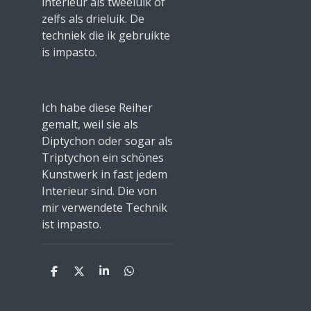
interieur als tweeluik of
zelfs als drieluik. De
techniek die ik gebruikte
is impasto.
Ich habe diese Reiher
gemalt, weil sie als
Diptychon oder sogar als
Triptychon ein schönes
Kunstwerk in fast jedem
Interieur sind. Die von
mir verwendete Technik
ist impasto.
S
S
S
S
h
h
h
h
a
a
a
a
r
r
r
r