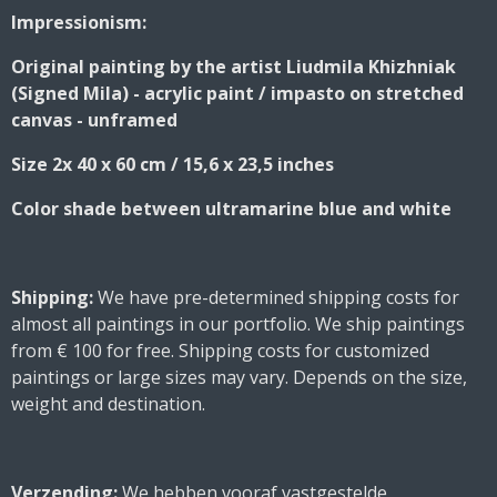
e
e
e
e
Impressionism:
Original painting by the artist Liudmila Khizhniak
(Signed Mila) - acrylic paint / impasto on stretched
canvas - unframed
Size 2x 40 x 60 cm / 15,6 x 23,5 inches
Color shade between ultramarine blue and white
Shipping:
We have pre-determined shipping costs for
almost all paintings in our portfolio. We ship paintings
from € 100 for free. Shipping costs for customized
paintings or large sizes may vary. Depends on the size,
weight and destination.
Verzending:
We hebben vooraf vastgestelde