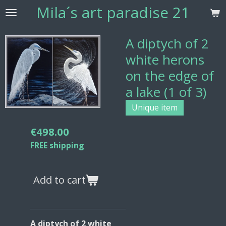
Mila´s
art paradise 21
Skip
to
main
A diptych of 2
content
white herons
on the edge of
a lake (1 of 3)
Unique item
€498.00
FREE shipping
Add to cart
A diptych of 2 white