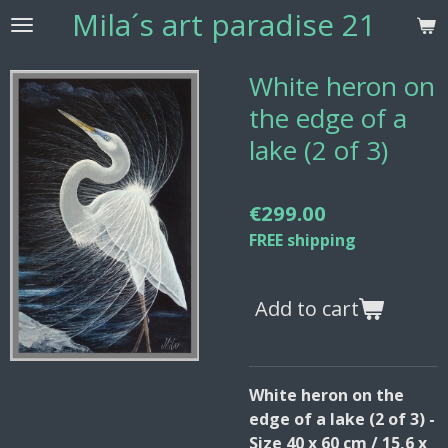
Mila´s
art paradise 21
Skip
to
main
White heron on
content
the edge of a
lake (2 of 3)
€299.00
FREE shipping
Add to cart
White heron on the
edge of a lake (2 of 3) -
Size 40 x 60 cm / 15,6 x