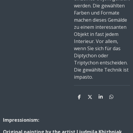
werden. Die gewählten
Farben und Formate
machen dieses Gemälde
zu einem interessanten
Objekt in fast jedem
Interieur. Vor allem,
wenn Sie sich für das
Diptychon oder
Triptychon entscheiden.
Die gewählte Technik ist
impasto.
S
S
S
S
h
h
h
h
a
a
a
a
r
r
r
r
e
e
e
e
Impressionism:
Original painting by the artist Liudmila Khizhniak