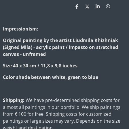
S
S
S
S
h
h
h
h
a
a
a
a
r
r
r
r
e
e
e
e
Impressionism:
Original painting by the artist Liudmila Khizhniak
(Signed Mila) - acrylic paint / impasto on stretched
canvas - unframed
Size 40 x 30 cm / 11,8 x 9,8 inches
Color shade between white, green to blue
Shipping:
We have pre-determined shipping costs for
almost all paintings in our portfolio. We ship paintings
from € 100 for free. Shipping costs for customized
paintings or large sizes may vary. Depends on the size,
weight and destination.