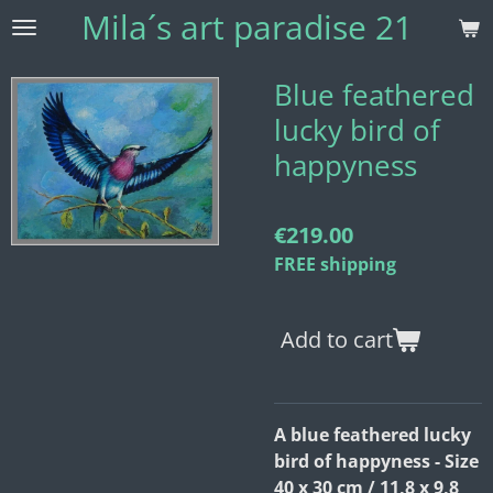
Mila´s
art paradise 21
Skip
to
main
Blue feathered
content
lucky bird of
happyness
€219.00
FREE shipping
Add to cart
A blue feathered lucky
bird of happyness - Size
40 x 30 cm / 11,8 x 9,8